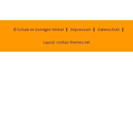
© Schule im Sonnigen Winkel
Impressum
Datenschutz
Layout:
contao-themes.net