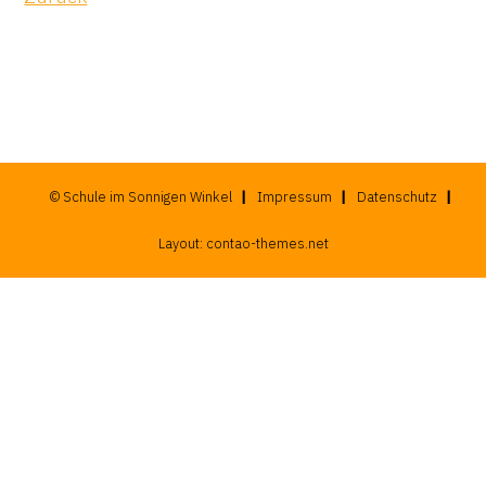
© Schule im Sonnigen Winkel
Impressum
Datenschutz
Layout:
contao-themes.net