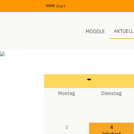
home
Start
AKTUELL
MOODLE
Suchbegriffe
⬅︎
Mo
ntag
Di
enstag
3
4
Infoabend