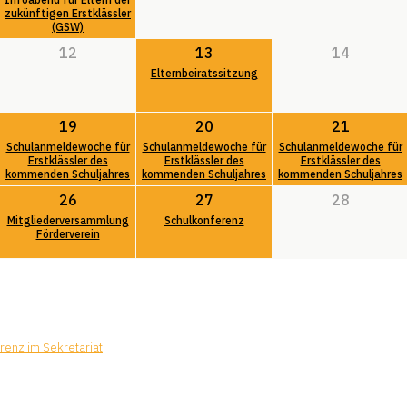
zukünftigen Erstklässler
(GSW)
12
13
14
Elternbeiratssitzung
19
20
21
Schulanmeldewoche für
Schulanmeldewoche für
Schulanmeldewoche für
Erstklässler des
Erstklässler des
Erstklässler des
kommenden Schuljahres
kommenden Schuljahres
kommenden Schuljahres
26
27
28
Mitgliederversammlung
Schulkonferenz
Förderverein
renz im Sekretariat
.