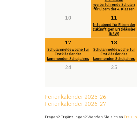
weiterführende Schulen
für Eltern der 4. Klassen
10
11
Infoabend für Eltern der
zukünftigen Erstklässler
(KSW)
17
18
Schulanmeldewoche für
Schulanmeldewoche für
Erstklässler des
Erstklässler des
kommenden Schuljahres
kommenden Schuljahres
24
25
Ferienkalender 2025-26
Ferienkalender 2026-27
Fragen? Ergänzungen? Wenden Sie sich an
Frau Lo