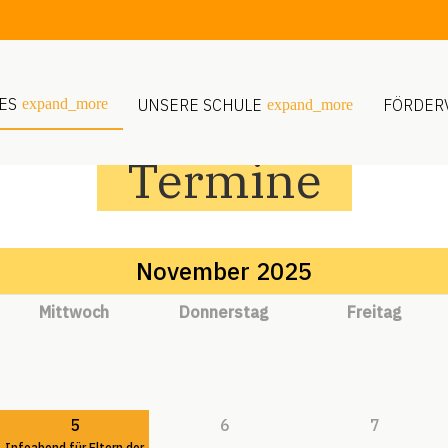
ES
expand_more
UNSERE SCHULE
FÖRDER
expand_more
Termine
November 2025
Mi
ttwoch
Do
nnerstag
Fr
eitag
5
6
7
Infoabend für Eltern der