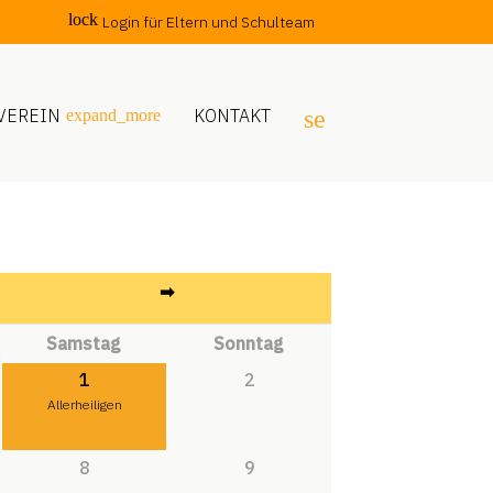
lock
Login für Eltern und Schulteam
VEREIN
KONTAKT
search
expand_more
SUCHEN
➡︎
Sa
mstag
So
nntag
1
2
Allerheiligen
8
9