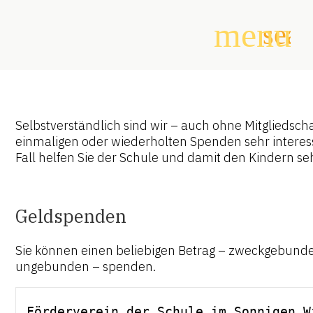
menu
sear
Suchbegriffe
SUCHEN
Selbstverständlich sind wir – auch ohne Mitgliedscha
einmaligen oder wiederholten Spenden sehr interess
Fall helfen Sie der Schule und damit den Kindern se
Geldspenden
Sie können einen beliebigen Betrag – zweckgebund
ungebunden – spenden.
Förderverein der Schule im Sonnigen W