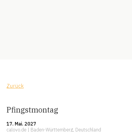
MEHR DAZU
MEHR DAZU
Zurück
Pfingstmontag
17. Mai. 2027
calovo.de | Baden-Württemberg, Deutschland